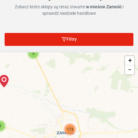
Zobacz które sklepy są teraz otwarte
w mieście Zamość
i
sprawdź niedziele handlowe
Filtry
2
+
−
5
173