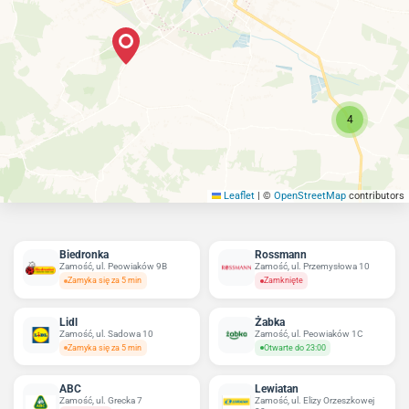
4
Leaflet
|
©
OpenStreetMap
contributors
Biedronka
Rossmann
Zamość, ul. Peowiaków 9B
Zamość, ul. Przemysłowa 10
Zamyka się za 5 min
Zamknięte
Lidl
Żabka
Zamość, ul. Sadowa 10
Zamość, ul. Peowiaków 1C
Zamyka się za 5 min
Otwarte do 23:00
ABC
Lewiatan
Zamość, ul. Grecka 7
Zamość, ul. Elizy Orzeszkowej