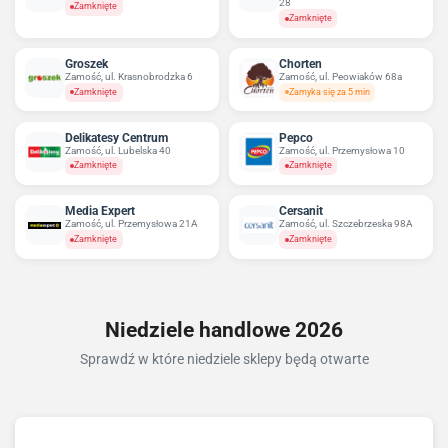
28
Zamknięte
Zamknięte
Groszek
Chorten
Zamość, ul. Krasnobrodzka 6
Zamość, ul. Peowiaków 68a
Zamknięte
Zamyka się za 5 min
Delikatesy Centrum
Pepco
Zamość, ul. Lubelska 40
Zamość, ul. Przemysłowa 10
Zamknięte
Zamknięte
Media Expert
Cersanit
Zamość, ul. Przemysłowa 21A
Zamość, ul. Szczebrzeska 98A
Zamknięte
Zamknięte
Niedziele handlowe 2026
Sprawdź w które niedziele sklepy będą otwarte