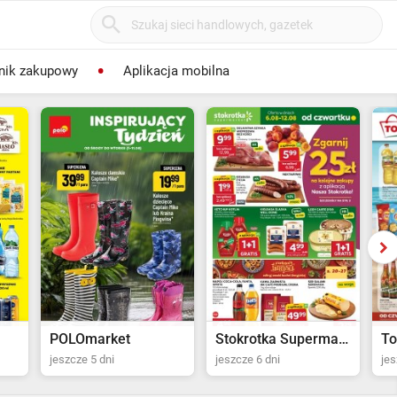
nik zakupowy
Aplikacja mobilna
POLOmarket
Stokrotka Supermarket
To
jeszcze 5 dni
jeszcze 6 dni
jes