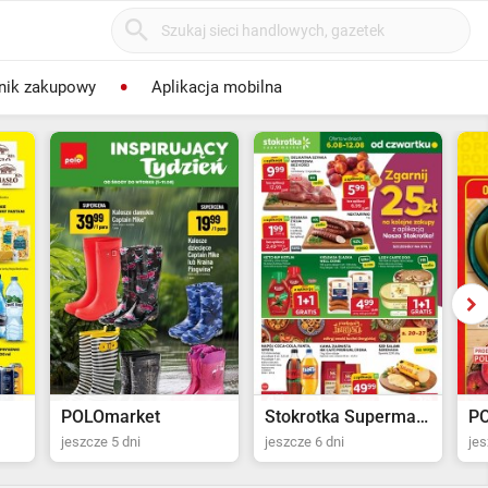
nik zakupowy
Aplikacja mobilna
POLOmarket
Stokrotka Supermarket
P
jeszcze 5 dni
jeszcze 6 dni
jes