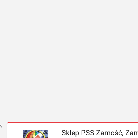
A
Sklep PSS Zamość, Zam