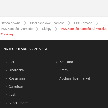
Strona główna
Sieci handlowe - Zamość
PSS Zamość
PSS Zamość - Zamość
Sklepy
PSS Zamość Zamość, ul. Wojska
Polskiego 1
NAJPOPULARNIEJSZE SIECI
Lidl
Kaufland
Biedronka
Netto
Rossmann
Auchan Hipermarket
Carrefour
Jysk
Super-Pharm