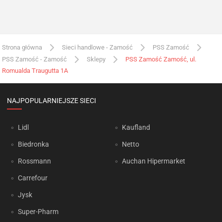
Strona główna
Sieci handlowe - Zamość
PSS Zamość
PSS Zamość - Zamość
Sklepy
PSS Zamość Zamość, ul.
Romualda Traugutta 1A
NAJPOPULARNIEJSZE SIECI
Lidl
Kaufland
Biedronka
Netto
Rossmann
Auchan Hipermarket
Carrefour
Jysk
Super-Pharm